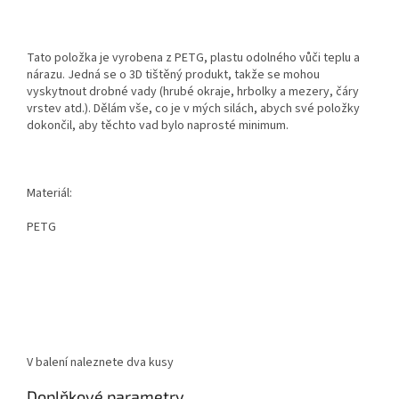
Tato položka je vyrobena z PETG, plastu odolného vůči teplu a
nárazu. Jedná se o 3D tištěný produkt, takže se mohou
vyskytnout drobné vady (hrubé okraje, hrbolky a mezery, čáry
vrstev atd.). Dělám vše, co je v mých silách, abych své položky
dokončil, aby těchto vad bylo naprosté minimum.
Materiál:
PETG
V balení naleznete dva kusy
Doplňkové parametry