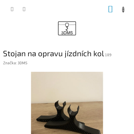
Přejít
NÁKUP
na
obsah
KOŠÍK
Stojan na opravu jízdních kol
189
Značka:
3DMS