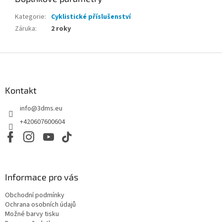
Kategorie
:
Cyklistické příslušenství
Záruka
:
2 roky
Z
á
p
a
Kontakt
t
info
@
3dms.eu
í
+420607600604
Informace pro vás
Obchodní podmínky
Ochrana osobních údajů
Možné barvy tisku