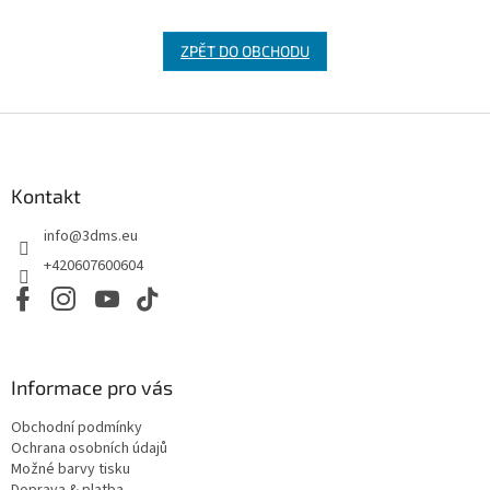
ZPĚT DO OBCHODU
Z
á
p
a
Kontakt
t
info
@
3dms.eu
í
+420607600604
Informace pro vás
Obchodní podmínky
Ochrana osobních údajů
Možné barvy tisku