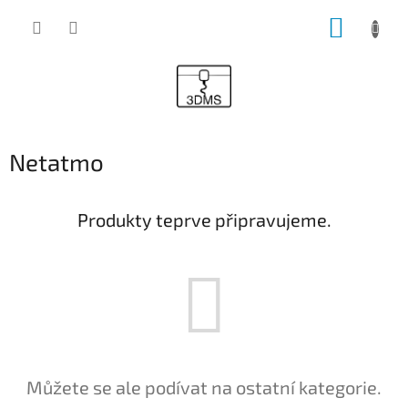
Přejít
NÁKUP
na
obsah
KOŠÍK
Netatmo
Produkty teprve připravujeme.
Můžete se ale podívat na ostatní kategorie.