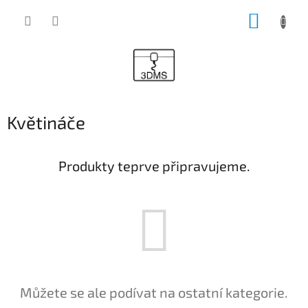
Přejít
NÁKUP
na
obsah
KOŠÍK
Květináče
Produkty teprve připravujeme.
Můžete se ale podívat na ostatní kategorie.