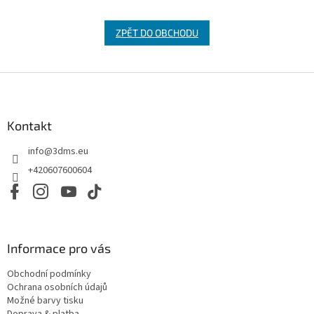
ZPĚT DO OBCHODU
Z
á
p
a
Kontakt
t
info
@
3dms.eu
í
+420607600604
Informace pro vás
Obchodní podmínky
Ochrana osobních údajů
Možné barvy tisku