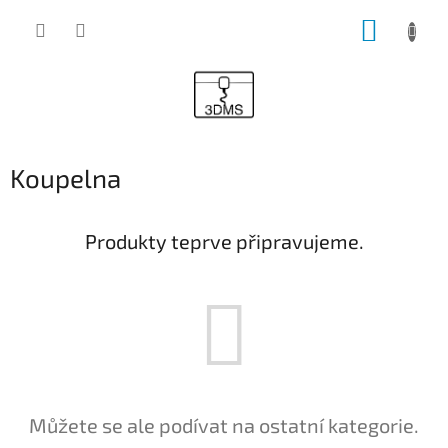
Přejít
NÁKUP
na
obsah
KOŠÍK
Koupelna
Produkty teprve připravujeme.
Můžete se ale podívat na ostatní kategorie.