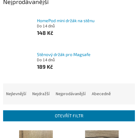
Nejprodávanější
HomePod mini držák na stěnu
Do 14 dnů
148 Kč
Stěnový držák pro Magsafe
Do 14 dnů
189 Kč
Ř
a
Nejlevnější
Nejdražší
Nejprodávanější
Abecedně
z
e
n
OTEVŘÍT FILTR
í
p
V
r
ý