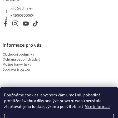
c
t
í
info
@
3dms.eu
í
p
r
+420607600604
v
k
y
v
ý
Informace pro vás
p
i
Obchodní podmínky
s
Ochrana osobních údajů
u
Možné barvy tisku
Doprava & platba
Facebook
Používáme cookies, abychom Vám umožnili pohodlné
prohlížení webu a díky analýze provozu webu neustále
zlepšovali jeho funkce, výkon a použitelnost.
Více informací