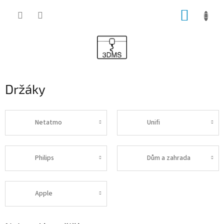
Přejít
NÁKUP
na
obsah
KOŠÍK
Držáky
Netatmo
Unifi
Philips
Dům a zahrada
Apple